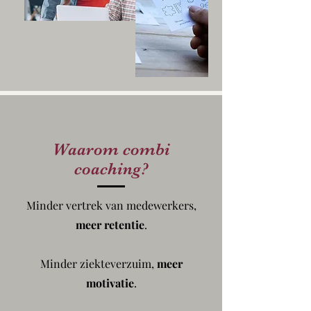
Waarom combi
coaching?
Minder vertrek van medewerkers,
meer retentie
.
Minder ziekteverzuim,
meer
motivatie
.