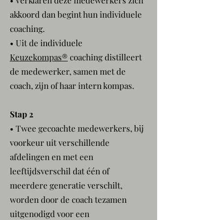
• Verklaren deze medewerkers zich
akkoord dan begint hun individuele
coaching.
• Uit de individuele
Keuzekompas®
coaching distilleert
de medewerker, samen met de
coach, zijn of haar intern kompas.
Stap 2
• Twee gecoachte medewerkers, bij
voorkeur uit verschillende
afdelingen en met een
leeftijdsverschil dat één of
meerdere generatie verschilt,
worden door de coach tezamen
uitgenodigd voor een