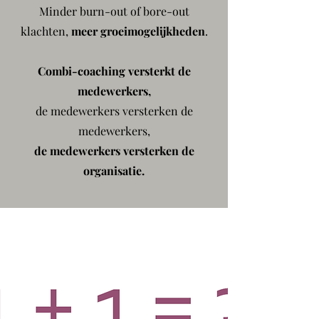
Minder burn-out of bore-out
klachten,
meer groeimogelijkheden
.
Combi-coaching
versterkt de
medewerkers,
de medewerkers versterken de
medewerkers,
de medewerkers versterken de
organisatie.