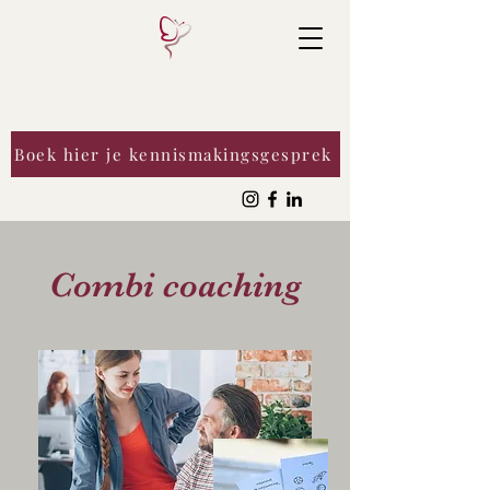
Boek hier je kennismakingsgesprek
Combi coaching