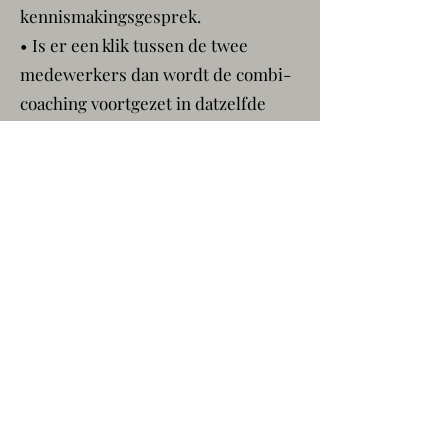
kennismakingsgesprek.
• Is er een klik tussen de twee
medewerkers dan wordt de combi-
coaching voortgezet in datzelfde
gesprek.
• Is er geen klik tussen de twee
medewerkers dan wordt het
gesprek gestopt en wordt er naar
een andere match gezocht.
Stap 3
• In het eerste gezamenlijk overleg
wisselen de medewerkers hun
interne kompassen uit. De coach
bespreekt samen met de